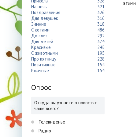
Приколы
328
этими
На ночь
321
Поздравления
326
Для девушек
316
Зимние
318
С котами
486
До слез
292
Для детей
374
Красивые
245
С животными
195
Про пятницу
228
Позитивные
154
Ржачные
154
Опрос
Откуда вы узнаете о новостях
чаще всего?
Телевиденье
Радио