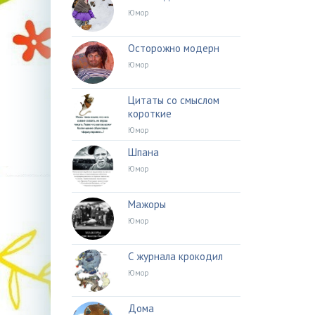
Юмор
Осторожно модерн
Юмор
Цитаты со смыслом
короткие
Юмор
Шпана
Юмор
Мажоры
Юмор
С журнала крокодил
Юмор
Дома