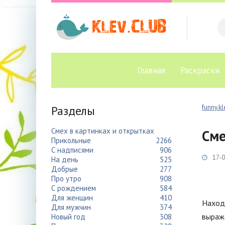
Главная
Раскраски
Разделы
funny.kl
Смех в картинках и открытках
Сме
Прикольные
2266
С надписями
906
17-0
На день
525
Добрые
277
Про утро
908
С рождением
584
Для женщин
410
Находи
Для мужчин
374
выраж
Новый год
308