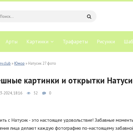
Арты
Картинки
Трафареты
Рисунки
Шаб
ev.club
»
Юмор
» Натусик 27 фото
шные картинки и открытки Натуси
3-2024, 18:16
52
0
ть с Натусик - это настоящее удовольствие! Забавные моменты
ения лица делают каждую фотографию по-настоящему забавной.