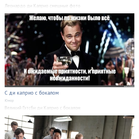
Леонардо ди Каприо смешные фото
С ди каприо с бокалом
Юмор
Великий Гэтсби ди Каприо с бокалом