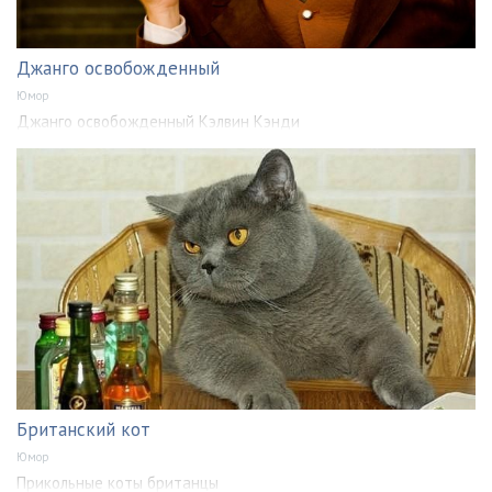
Джанго освобожденный
Юмор
Джанго освобожденный Кэлвин Кэнди
Британский кот
Юмор
Прикольные коты британцы