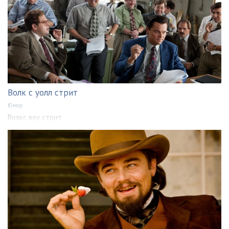
Волк с уолл стрит
Юмор
Волкс воу стрит