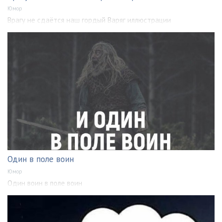
Юмор
Врагу не сдаётся наш гордый Варяг иллюстрации
Один в поле воин
Юмор
Один воин в поле воин