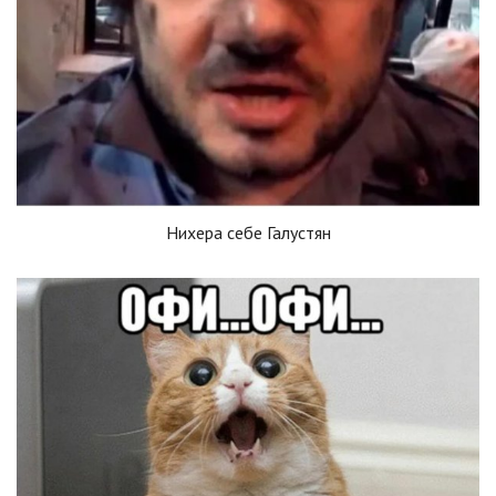
Нихера себе Галустян