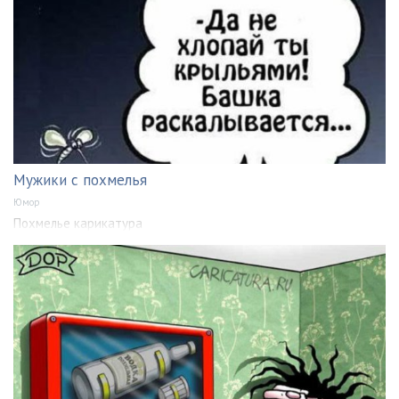
Мужики с похмелья
Юмор
Похмелье карикатура