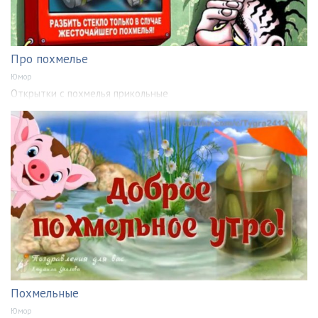
Про похмелье
Юмор
Открытки с похмелья прикольные
Похмельные
Юмор