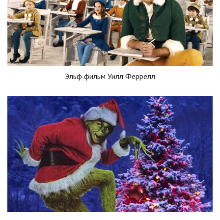
Эльф фильм Уилл Феррелл