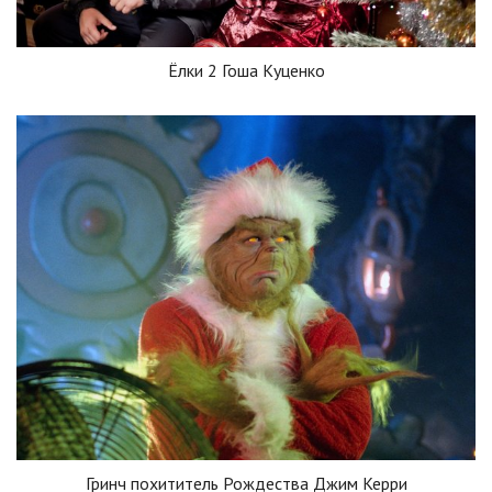
Ёлки 2 Гоша Куценко
Гринч похититель Рождества Джим Керри