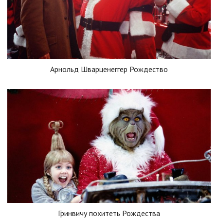
Арнольд Шварценеггер Рождество
Гринвичу похитеть Рождества