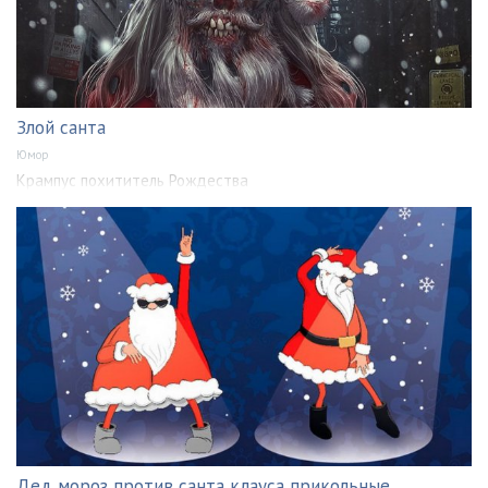
Злой санта
Юмор
Крампус похититель Рождества
Дед мороз против санта клауса прикольные