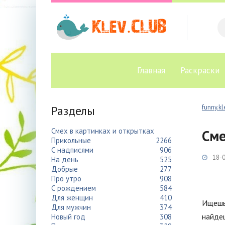
Главная
Раскраски
Разделы
funny.kl
Смех в картинках и открытках
Сме
Прикольные
2266
С надписями
906
18-0
На день
525
Добрые
277
Про утро
908
С рождением
584
Для женщин
410
Ищешь 
Для мужчин
374
найде
Новый год
308