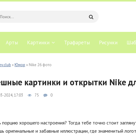
Арты
Картинки
Трафареты
Рисунки
Шаб
ev.club
»
Юмор
» Nike 26 фото
шные картинки и открытки Nike д
3-2024, 17:03
75
0
порцию хорошего настроения? Тогда тебе точно стоит заглянут
шь оригинальные и забавные иллюстрации, где знаменитый лого