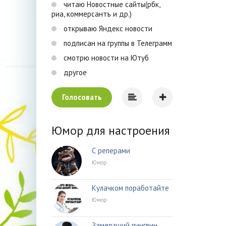
читаю Новостные сайты(рбк,
риа, коммерсантъ и др.)
открываю Яндекс новости
подписан на группы в Телеграмм
смотрю новости на Ютуб
другое
Голосовать
Юмор для настроения
С реперами
Юмор
Кулачком поработайте
Юмор
Замерзший пингвин