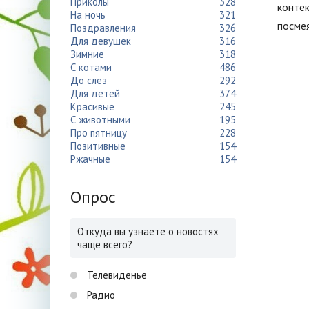
Приколы
328
контек
На ночь
321
посмея
Поздравления
326
Для девушек
316
Зимние
318
С котами
486
До слез
292
Для детей
374
Красивые
245
С животными
195
Про пятницу
228
Позитивные
154
Ржачные
154
Опрос
Откуда вы узнаете о новостях
чаще всего?
Телевиденье
Радио