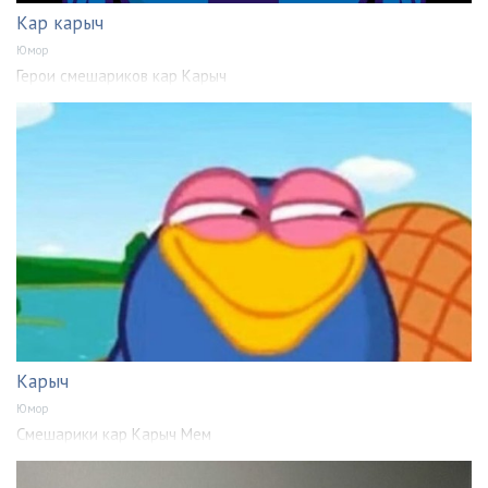
Кар карыч
Юмор
Герои смешариков кар Карыч
Карыч
Юмор
Смешарики кар Карыч Мем