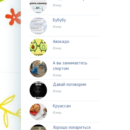
Юмор
Бубубу
Юмор
Авокадо
Юмор
А вы занимаетесь
спортом
Юмор
Давай поговорим
Юмор
Круассан
Юмор
Хорошо попариться