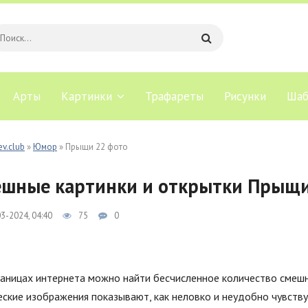
Арты
Картинки
Трафареты
Рисунки
Шаб
ev.club
»
Юмор
» Прыщи 22 фото
шные картинки и открытки Прыщи
3-2024, 04:40
75
0
раницах интернета можно найти бесчисленное количество смеш
ские изображения показывают, как неловко и неудобно чувству