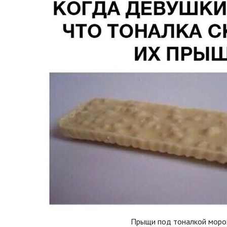
Прыщи под тоналкой мор