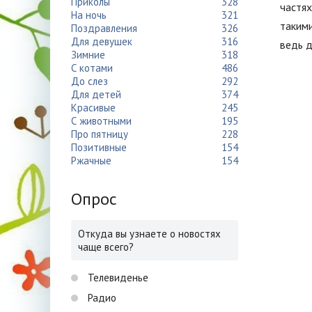
Приколы
328
частях
На ночь
321
такими
Поздравления
326
Для девушек
316
ведь д
Зимние
318
С котами
486
До слез
292
Для детей
374
Красивые
245
С животными
195
Про пятницу
228
Позитивные
154
Ржачные
154
Опрос
Откуда вы узнаете о новостях
чаще всего?
Телевиденье
Радио