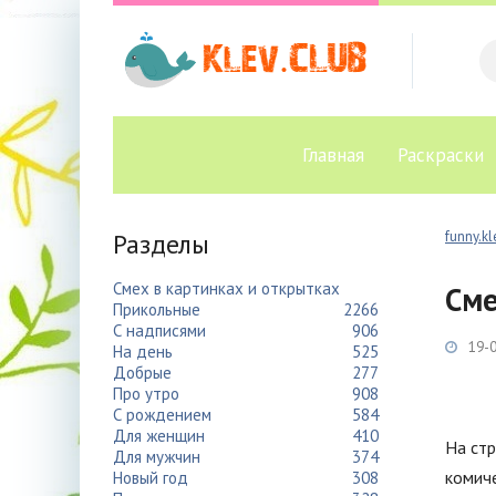
Главная
Раскраски
Разделы
funny.kl
Смех в картинках и открытках
Сме
Прикольные
2266
С надписями
906
19-0
На день
525
Добрые
277
Про утро
908
С рождением
584
Для женщин
410
На ст
Для мужчин
374
комиче
Новый год
308