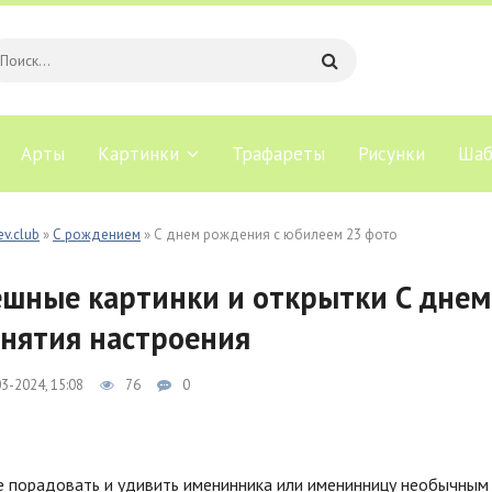
Арты
Картинки
Трафареты
Рисунки
Шаб
ev.club
»
С рождением
» С днем рождения с юбилеем 23 фото
шные картинки и открытки С днем
нятия настроения
3-2024, 15:08
76
0
е порадовать и удивить именинника или именинницу необычным