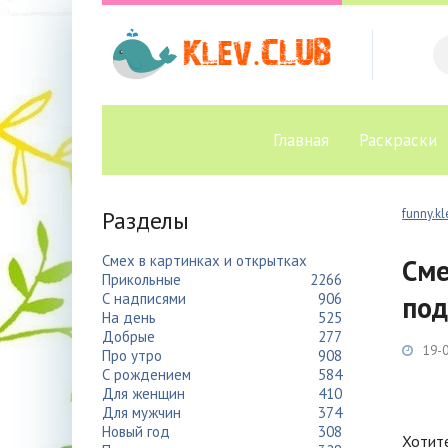
Главная
Раскраски
Разделы
funny.kl
Смех в картинках и открытках
Сме
Прикольные
2266
С надписями
906
под
На день
525
Добрые
277
19-0
Про утро
908
С рождением
584
Для женщин
410
Для мужчин
374
Новый год
308
Хотит