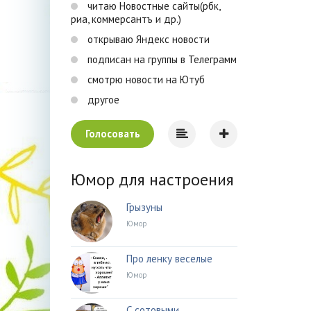
читаю Новостные сайты(рбк,
риа, коммерсантъ и др.)
открываю Яндекс новости
подписан на группы в Телеграмм
смотрю новости на Ютуб
другое
Голосовать
Юмор для настроения
Грызуны
Юмор
Про ленку веселые
Юмор
С сотовыми