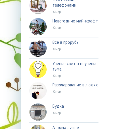
телефонами
Юмор
Новогодние майнкрафт
Юмор
Все в прорубь
Юмор
Ученье свет а неученье
тьма
Юмор
Разочарование в людях
Юмор
Будка
Юмор
А дома лучше