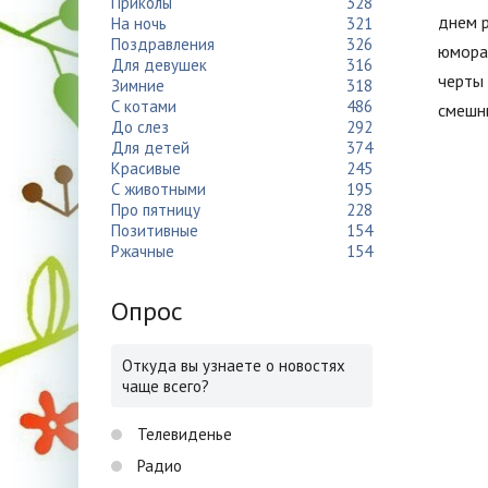
Приколы
328
днем 
На ночь
321
Поздравления
326
юмора
Для девушек
316
черты
Зимние
318
С котами
486
смешн
До слез
292
Для детей
374
Красивые
245
С животными
195
Про пятницу
228
Позитивные
154
Ржачные
154
Опрос
Откуда вы узнаете о новостях
чаще всего?
Телевиденье
Радио