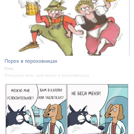
Порох в пороховницах
Юмор
Открытки емть ещё порох в пороховницах