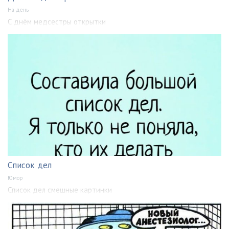
На день
С днём медсестры открытки
Список дел
Юмор
Список дел смешные картинки