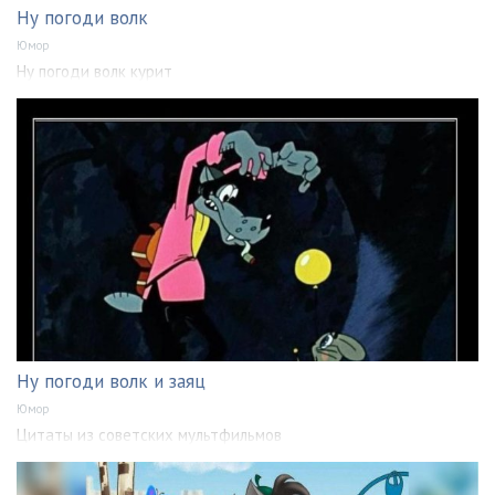
Ну погоди волк
Юмор
Ну погоди волк курит
Ну погоди волк и заяц
Юмор
Цитаты из советских мультфильмов