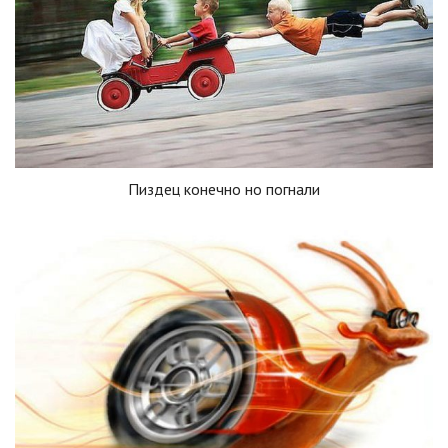
Пиздец конечно но погнали