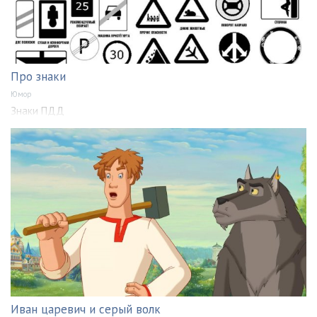
Про знаки
Юмор
Знаки ПДД
Иван царевич и серый волк