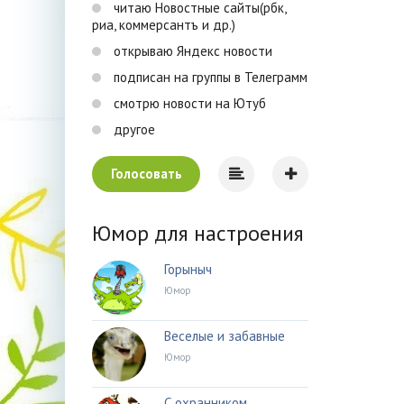
читаю Новостные сайты(рбк,
риа, коммерсантъ и др.)
открываю Яндекс новости
подписан на группы в Телеграмм
смотрю новости на Ютуб
другое
Голосовать
Юмор для настроения
Горыныч
Юмор
Веселые и забавные
Юмор
С охранником