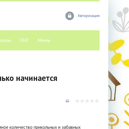
Авторизация
лоны
ПНГ
Мемы
лько начинается
омное количество прикольных и забавных