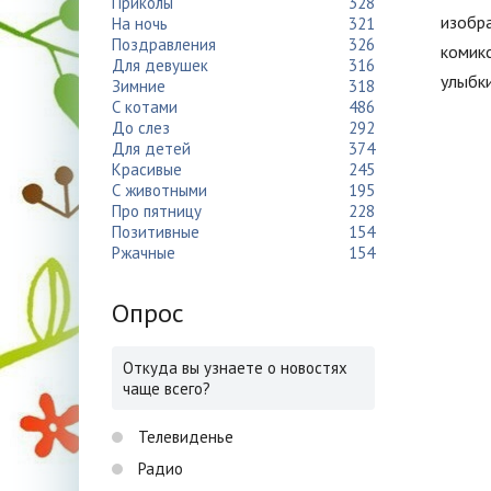
Приколы
328
изобра
На ночь
321
Поздравления
326
комикс
Для девушек
316
улыбки
Зимние
318
С котами
486
До слез
292
Для детей
374
Красивые
245
С животными
195
Про пятницу
228
Позитивные
154
Ржачные
154
Опрос
Откуда вы узнаете о новостях
чаще всего?
Телевиденье
Радио