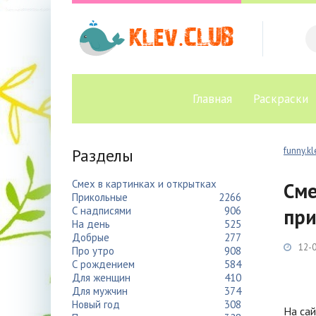
Главная
Раскраски
Разделы
funny.kl
Смех в картинках и открытках
Сме
Прикольные
2266
С надписями
906
при
На день
525
Добрые
277
12-0
Про утро
908
С рождением
584
Для женщин
410
Для мужчин
374
Новый год
308
На сай