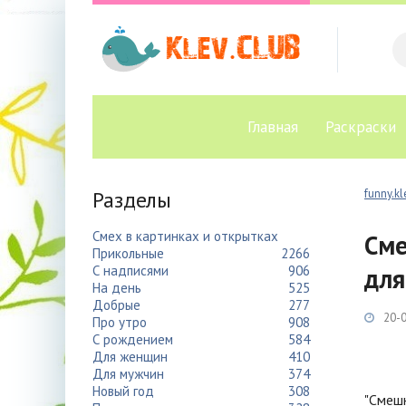
Главная
Раскраски
Разделы
funny.kl
Смех в картинках и открытках
Сме
Прикольные
2266
С надписями
906
для
На день
525
Добрые
277
20-0
Про утро
908
С рождением
584
Для женщин
410
Для мужчин
374
Новый год
308
"Смешн