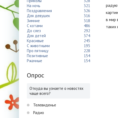
Приколы
328
радуют
На ночь
321
Поздравления
326
картин
Для девушек
316
в мир 
Зимние
318
С котами
486
таких 
До слез
292
Для детей
374
Красивые
245
С животными
195
Про пятницу
228
Позитивные
154
Ржачные
154
Опрос
Откуда вы узнаете о новостях
чаще всего?
Телевиденье
Радио