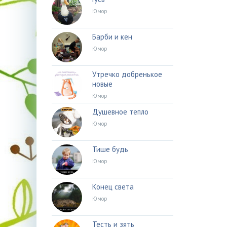
Юмор
Барби и кен
Юмор
Утречко добренькое
новые
Юмор
Душевное тепло
Юмор
Тише будь
Юмор
Конец света
Юмор
Тесть и зять