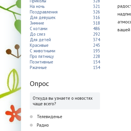
Приколы
328
радост
На ночь
321
Поздравления
326
надпис
Для девушек
316
атмосф
Зимние
318
С котами
486
вашей 
До слез
292
Для детей
374
Красивые
245
С животными
195
Про пятницу
228
Позитивные
154
Ржачные
154
Опрос
Откуда вы узнаете о новостях
чаще всего?
Телевиденье
Радио