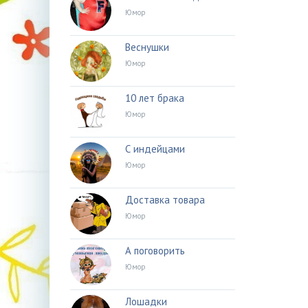
Юмор
Веснушки
Юмор
10 лет брака
Юмор
С индейцами
Юмор
Доставка товара
Юмор
А поговорить
Юмор
Лошадки