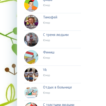
Юмор
Тимофей
Юмор
С тремя людьми
Юмор
Финиш
Юмор
Vk
Юмор
Отдых в больнице
Юмор
С толстыми людьми