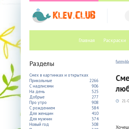
Главная
Раскраски
Разделы
funny.kl
Смех в картинках и открытках
Сме
Прикольные
2266
С надписями
906
люб
На день
525
Добрые
277
21-0
Про утро
908
С рождением
584
Для женщин
410
Для мужчин
374
Новый год
308
Хочеш