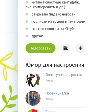
читаю Новостные сайты(рбк,
риа, коммерсантъ и др.)
открываю Яндекс новости
подписан на группы в Телеграмм
смотрю новости на Ютуб
другое
Голосовать
Юмор для настроения
Countryhumans россия
Юмор
Провинциалка
Юмор
Гриша