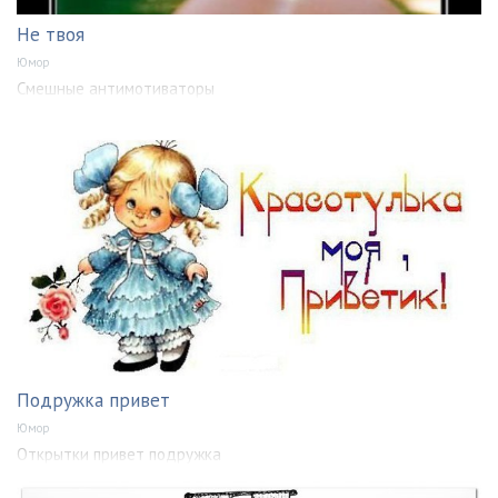
Не твоя
Юмор
Смешные антимотиваторы
Подружка привет
Юмор
Открытки привет подружка