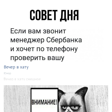
Вечер в хату
Юмор
Вечер в хату смешное