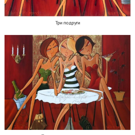
Три подруги