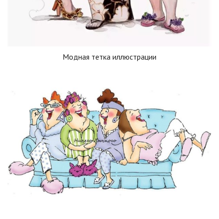
Модная тетка иллюстрации