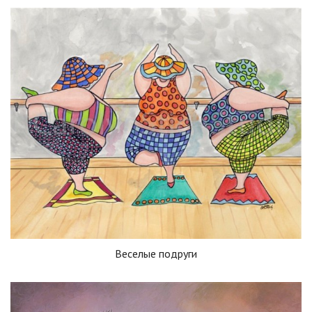
Веселые подруги