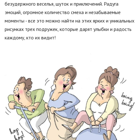
безудержного веселья, шуток и приключений. Радуга
эмоций, огромное количество смеха и незабываемые
моменты - все это можно найти на этих ярких и уникальных
рисунках трех подружек, которые дарят улыбки и радость
каждому, кто их видит!