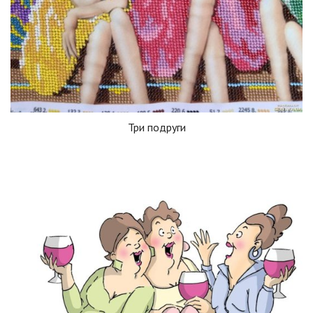
Три подруги