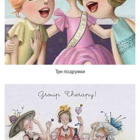
Три подружки