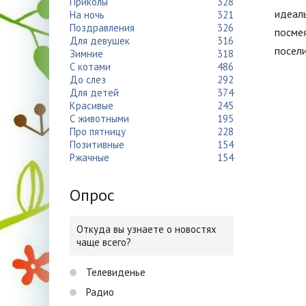
Приколы
328
идеаль
На ночь
321
Поздравления
326
посмея
Для девушек
316
посели
Зимние
318
С котами
486
До слез
292
Для детей
374
Красивые
245
С животными
195
Про пятницу
228
Позитивные
154
Ржачные
154
Опрос
Откуда вы узнаете о новостях
чаще всего?
Телевиденье
Радио