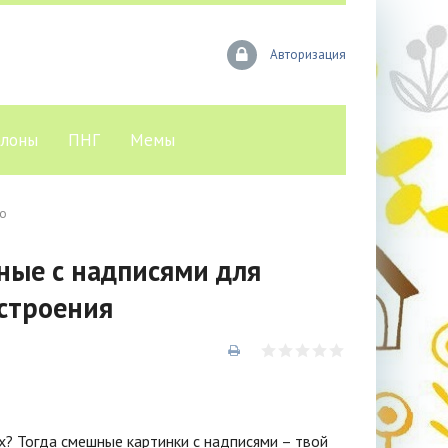
Авторизация
лоны
ПНГ
Мемы
то
ые с надписями для
астроения
х? Тогда смешные картинки с надписями – твой