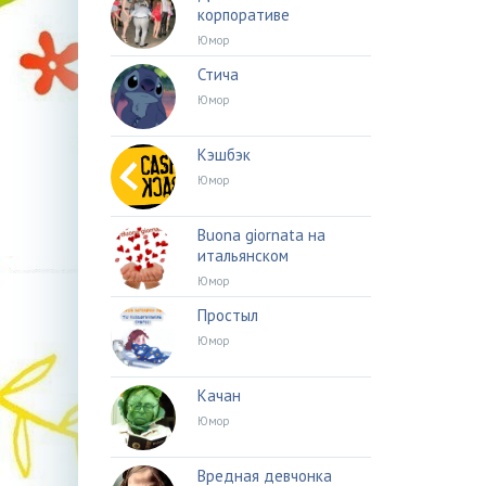
корпоративе
Юмор
Стича
Юмор
Кэшбэк
Юмор
Buona giornata на
итальянском
Юмор
Простыл
Юмор
Качан
Юмор
Вредная девчонка