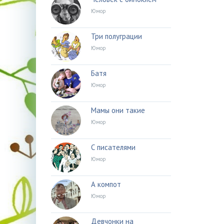
Юмор
Три полуграции
Юмор
Батя
Юмор
Мамы они такие
Юмор
С писателями
Юмор
А компот
Юмор
Девчонки на