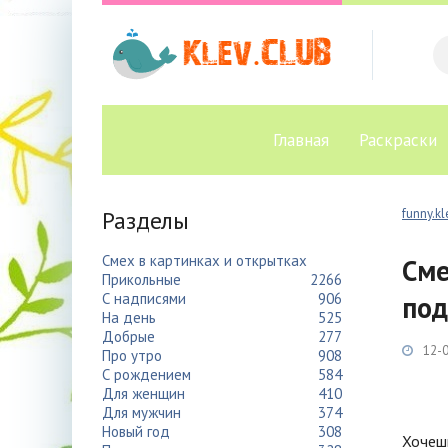
Главная
Раскраски
Разделы
funny.kl
Смех в картинках и открытках
Сме
Прикольные
2266
С надписями
906
под
На день
525
Добрые
277
12-0
Про утро
908
С рождением
584
Для женщин
410
Для мужчин
374
Новый год
308
Хочешь