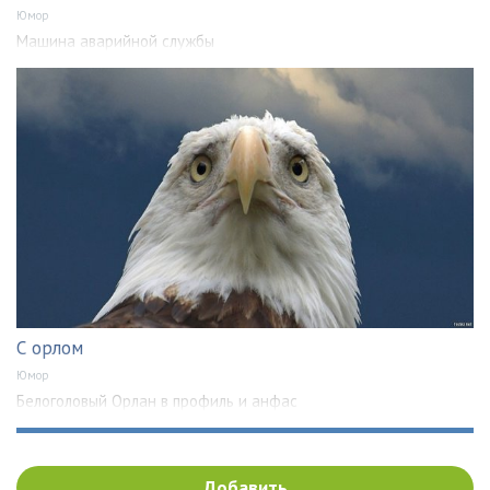
Юмор
Машина аварийной службы
С орлом
Юмор
Белоголовый Орлан в профиль и анфас
Добавить