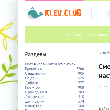
Главная
Раскраски
Разделы
funny.kl
Смех в картинках и открытках
Сме
Прикольные
2266
С надписями
906
нас
На день
525
Добрые
277
22-0
Про утро
908
С рождением
584
Для женщин
410
Для мужчин
374
Новый год
308
Дайте 