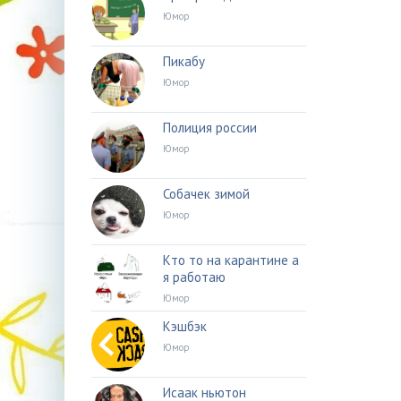
Юмор
Пикабу
Юмор
Полиция россии
Юмор
Собачек зимой
Юмор
Кто то на карантине а
я работаю
Юмор
Кэшбэк
Юмор
Исаак ньютон