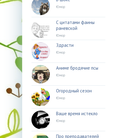
Юмор
С цитатами фаины
раневской
Юмор
Здрасти
Юмор
Аниме бродячие псы
Юмор
Огородный сезон
Юмор
Ваше время истекло
Юмор
Про преподавателей