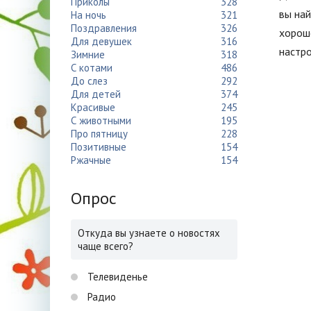
Приколы
328
вы най
На ночь
321
Поздравления
326
хороше
Для девушек
316
настро
Зимние
318
С котами
486
До слез
292
Для детей
374
Красивые
245
С животными
195
Про пятницу
228
Позитивные
154
Ржачные
154
Опрос
Откуда вы узнаете о новостях
чаще всего?
Телевиденье
Радио