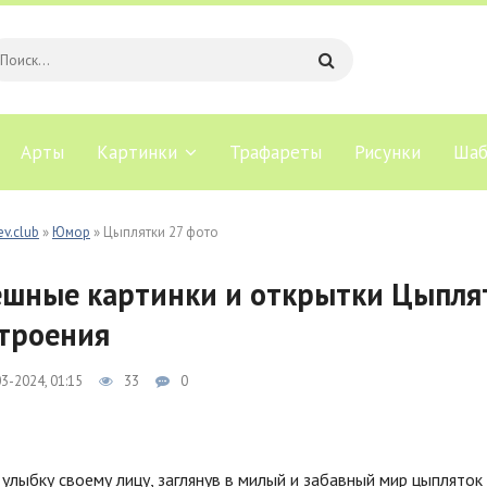
Арты
Картинки
Трафареты
Рисунки
Шаб
ev.club
»
Юмор
» Цыплятки 27 фото
шные картинки и открытки Цыпля
троения
3-2024, 01:15
33
0
улыбку своему лицу, заглянув в милый и забавный мир цыплято