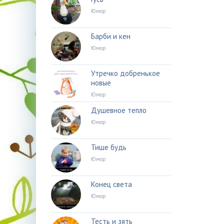
Юмор
Барби и кен
Юмор
Утречко добренькое
новые
Юмор
Душевное тепло
Юмор
Тише будь
Юмор
Конец света
Юмор
Тесть и зять