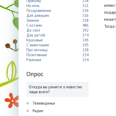
Приколы
328
иллюст
На ночь
321
Поздравления
326
подаря
Для девушек
316
может 
Зимние
318
С котами
486
Тогда 
До слез
292
Для детей
374
Красивые
245
С животными
195
Про пятницу
228
Позитивные
154
Ржачные
154
Опрос
Откуда вы узнаете о новостях
чаще всего?
Телевиденье
Радио