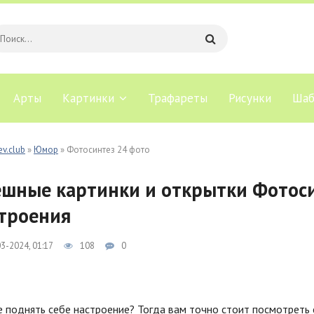
Арты
Картинки
Трафареты
Рисунки
Шаб
ev.club
»
Юмор
» Фотосинтез 24 фото
шные картинки и открытки Фотоси
троения
3-2024, 01:17
108
0
 поднять себе настроение? Тогда вам точно стоит посмотреть