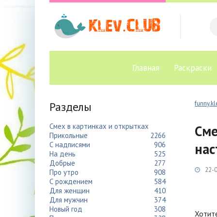
Главная
Раскраски
Разделы
funny.kl
Смех в картинках и открытках
Сме
Прикольные
2266
С надписями
906
нас
На день
525
Добрые
277
22-0
Про утро
908
С рождением
584
Для женщин
410
Для мужчин
374
Новый год
308
Хотите