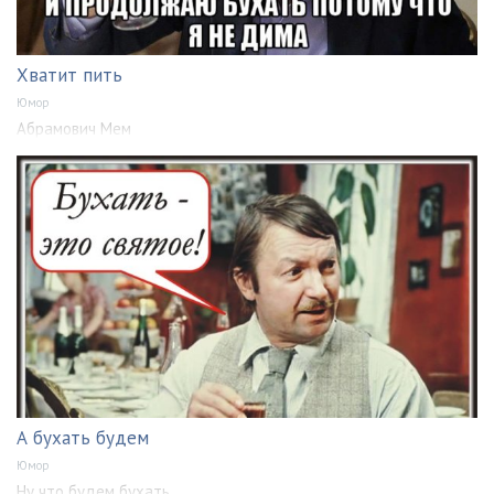
Хватит пить
Юмор
Абрамович Мем
А бухать будем
Юмор
Ну что будем бухать