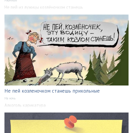
Ржачные
Не пей из лужицы козлёночком станешь
Не пей козленочком станешь прикольные
На ночь
Алкоголь карикатура