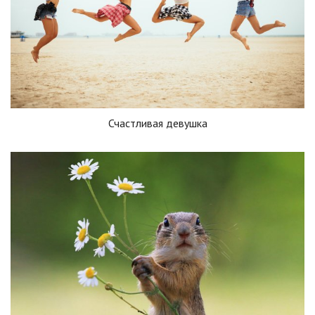
Счастливая девушка