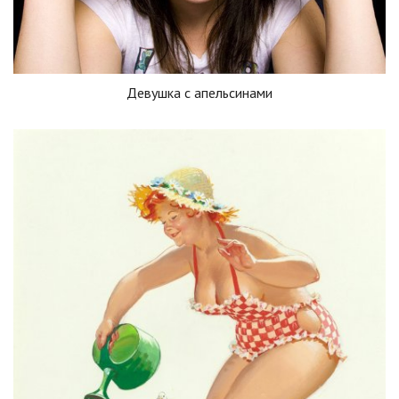
Девушка с апельсинами