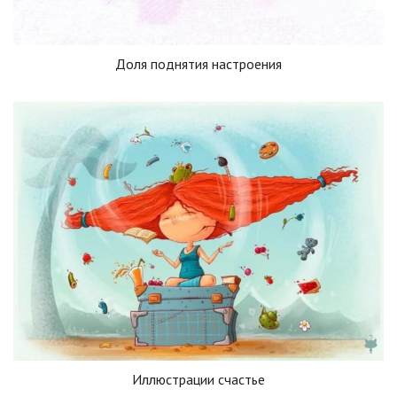
Доля поднятия настроения
Иллюстрации счастье