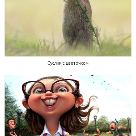
Суслик с цветочком