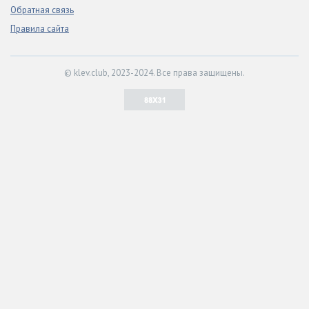
Обратная связь
Правила сайта
© klev.club, 2023-2024. Все права защищены.