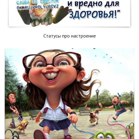
Статусы про настроение