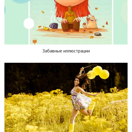
Забавные иллюстрации