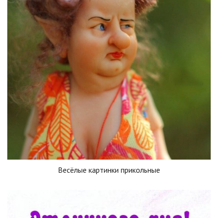
Весёлые картинки прикольные