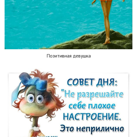
Позитивная девушка