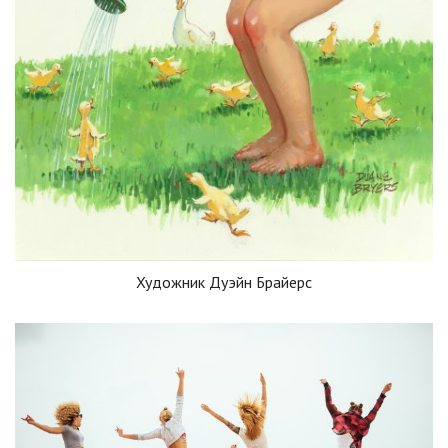
Художник Дуэйн Брайерс