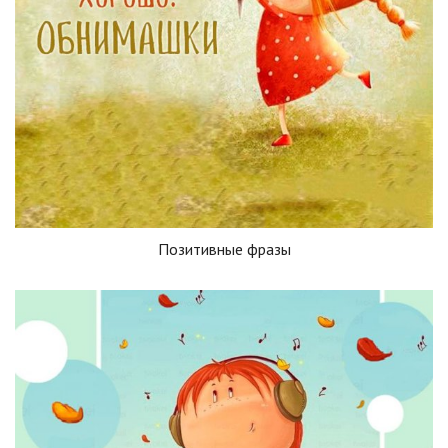
Позитивные фразы