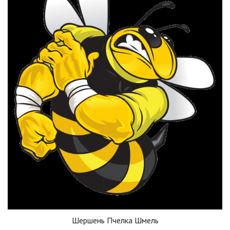
Шершень Пчелка Шмель