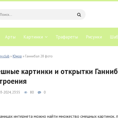
Арты
Картинки
Трафареты
Рисунки
Шаб
ev.club
»
Юмор
» Ганнибал 28 фото
шные картинки и открытки Ганниб
троения
3-2024, 23:55
80
0
раницах интернета можно найти множество смешных картинок, 