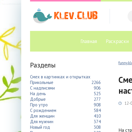
Главная
Раскраски
Разделы
funny.kl
Смех в картинках и открытках
Сме
Прикольные
2266
С надписями
906
нас
На день
525
Добрые
277
12-0
Про утро
908
С рождением
584
Для женщин
410
Для мужчин
374
Новый год
308
На ст