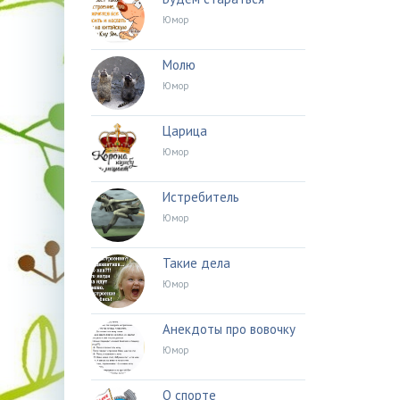
Юмор
Молю
Юмор
Царица
Юмор
Истребитель
Юмор
Такие дела
Юмор
Анекдоты про вовочку
Юмор
О спорте