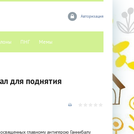
Авторизация
лоны
ПНГ
Мемы
ал для поднятия
посвященных главному антигерою Ганнибалу