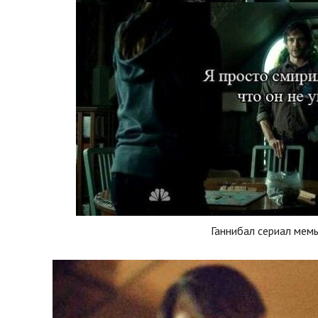
Ганнибал сериал мем