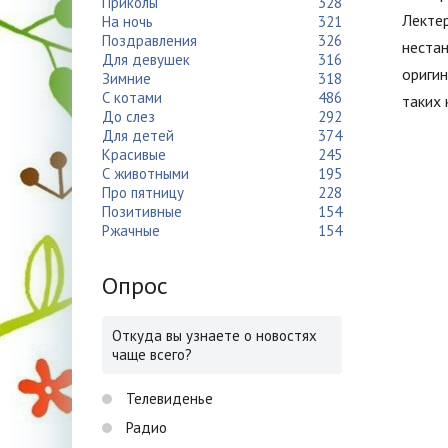
Приколы
328
Лектер
На ночь
321
Поздравления
326
нестан
Для девушек
316
оригин
Зимние
318
С котами
486
таких
До слез
292
Для детей
374
Красивые
245
С животными
195
Про пятницу
228
Позитивные
154
Ржачные
154
Опрос
Откуда вы узнаете о новостях
чаще всего?
Телевиденье
Радио