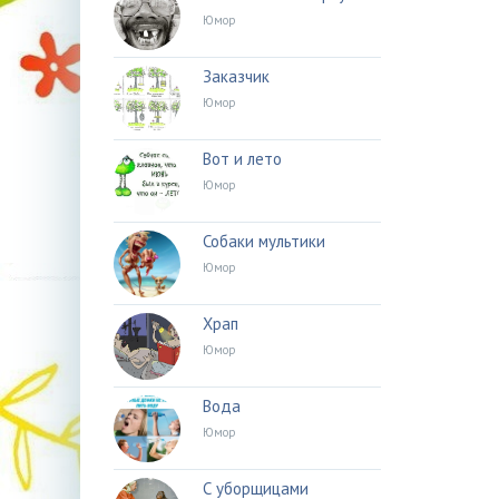
Юмор
Заказчик
Юмор
Вот и лето
Юмор
Собаки мультики
Юмор
Храп
Юмор
Вода
Юмор
С уборщицами