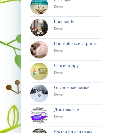
Юмор
Dark souls
Юмор
Про любовь и страсть
Юмор
Спасибо друг
Юмор
Со снежной зимой
Юмор
Достало все
Юмор
Фотки на аватарку