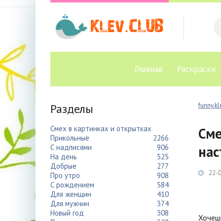
Главная
Раскраски
Разделы
funny.kl
Смех в картинках и открытках
Сме
Прикольные
2266
С надписями
906
нас
На день
525
Добрые
277
22-0
Про утро
908
С рождением
584
Для женщин
410
Для мужчин
374
Новый год
308
Хочеш