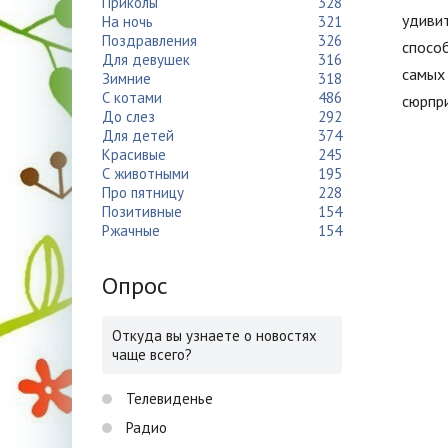
Приколы
328
удивит
На ночь
321
Поздравления
326
способ
Для девушек
316
самых 
Зимние
318
С котами
486
сюрпр
До слез
292
Для детей
374
Красивые
245
С животными
195
Про пятницу
228
Позитивные
154
Ржачные
154
Опрос
Откуда вы узнаете о новостях
чаще всего?
Телевиденье
Радио