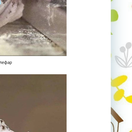
лефар