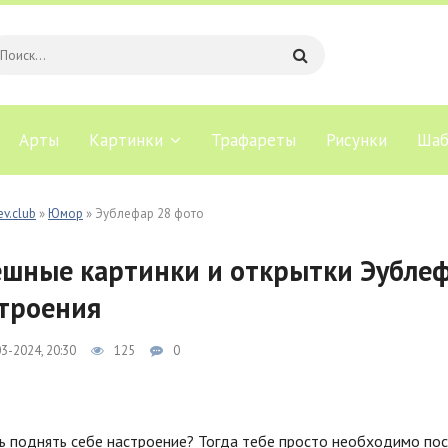
Арты
Картинки
Трафареты
Рисунки
Шаб
ev.club
»
Юмор
» Эублефар 28 фото
шные картинки и открытки Эублеф
троения
3-2024, 20:30
125
0
ь поднять себе настроение? Тогда тебе просто необходимо пос