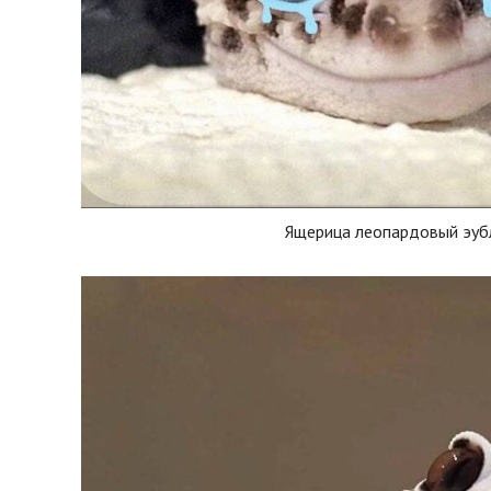
Ящерица леопардовый эуб