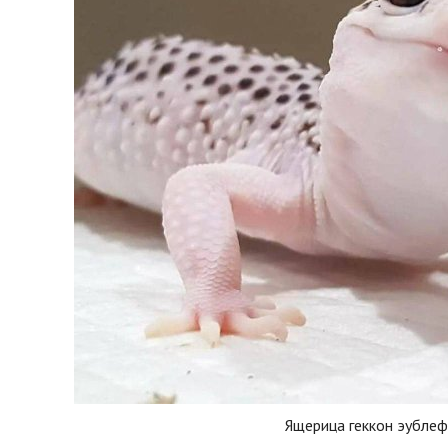
Ящерица геккон эублеф