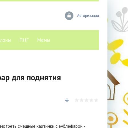
Авторизация
лоны
ПНГ
Мемы
ар для поднятия
мотреть смешные картинки с еублефарой -