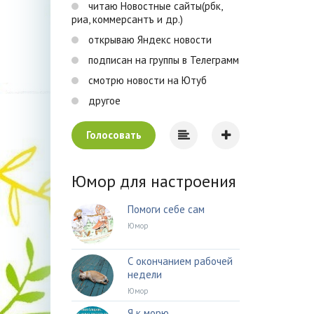
читаю Новостные сайты(рбк,
риа, коммерсантъ и др.)
открываю Яндекс новости
подписан на группы в Телеграмм
смотрю новости на Ютуб
другое
Голосовать
Юмор для настроения
Помоги себе сам
Юмор
С окончанием рабочей
недели
Юмор
Я к морю