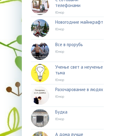
телефонами
Юмор
Новогодние майнкрафт
Юмор
Все в прорубь
Юмор
Ученье свет а неученье
тьма
Юмор
Разочарование в людях
Юмор
Будка
Юмор
А дома лучше