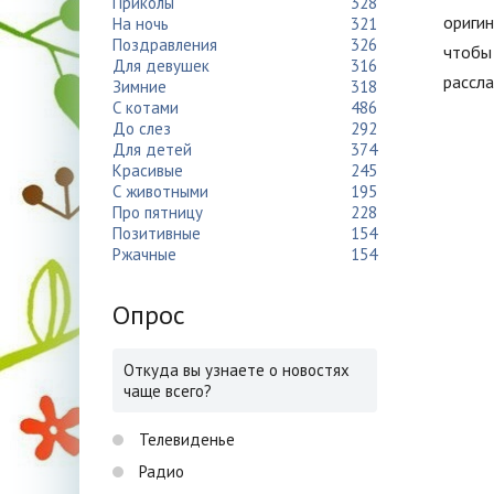
Приколы
328
оригин
На ночь
321
Поздравления
326
чтобы 
Для девушек
316
рассла
Зимние
318
С котами
486
До слез
292
Для детей
374
Красивые
245
С животными
195
Про пятницу
228
Позитивные
154
Ржачные
154
Опрос
Откуда вы узнаете о новостях
чаще всего?
Телевиденье
Радио