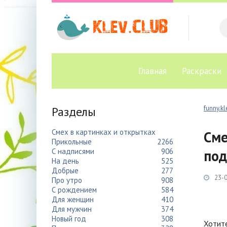
Главная
Раскраски
Разделы
funny.kl
Смех в картинках и открытках
Сме
Прикольные
2266
С надписями
906
под
На день
525
Добрые
277
23-0
Про утро
908
С рождением
584
Для женщин
410
Для мужчин
374
Новый год
308
Хотите