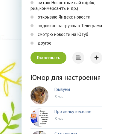
читаю Новостные сайты(рбк,
риа, коммерсантъ и др.)
открываю Яндекс новости
подписан на группы в Телеграмм
смотрю новости на Ютуб
другое
Голосовать
Юмор для настроения
Грызуны
Юмор
Про ленку веселые
Юмор
С сотовыми