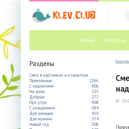
Главная
Раскраски
Разделы
funny.kl
Смех в картинках и открытках
Сме
Прикольные
2266
С надписями
906
над
На день
525
Добрые
277
23-0
Про утро
908
С рождением
584
Для женщин
410
Для мужчин
374
Новый год
308
Погруз