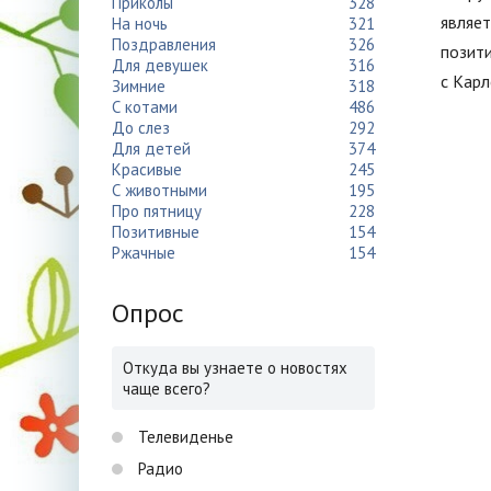
Приколы
328
являет
На ночь
321
Поздравления
326
позити
Для девушек
316
с Карл
Зимние
318
С котами
486
До слез
292
Для детей
374
Красивые
245
С животными
195
Про пятницу
228
Позитивные
154
Ржачные
154
Опрос
Откуда вы узнаете о новостях
чаще всего?
Телевиденье
Радио