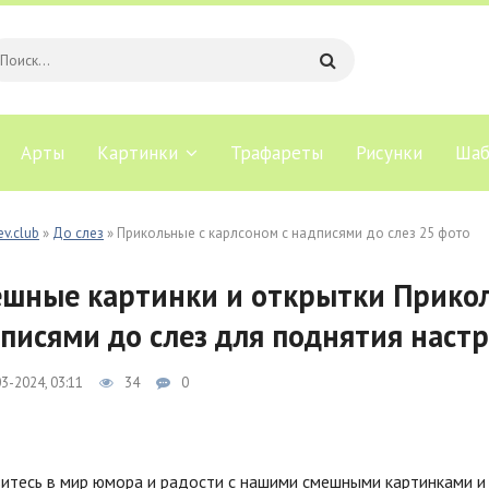
Арты
Картинки
Трафареты
Рисунки
Шаб
ev.club
»
До слез
» Прикольные с карлсоном с надписями до слез 25 фото
шные картинки и открытки Прикол
писями до слез для поднятия наст
3-2024, 03:11
34
0
итесь в мир юмора и радости с нашими смешными картинками и