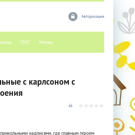
Авторизация
лоны
ПНГ
Мемы
ьные с карлсоном с
роения
 прикольными надписями, где главным героем