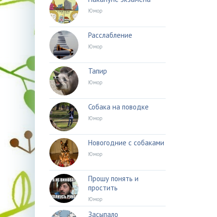
Юмор
Расслабление
Юмор
Тапир
Юмор
Собака на поводке
Юмор
Новогодние с собаками
Юмор
Прошу понять и
простить
Юмор
Засыпало