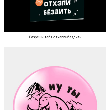
Разреши тебя отхеппибездить