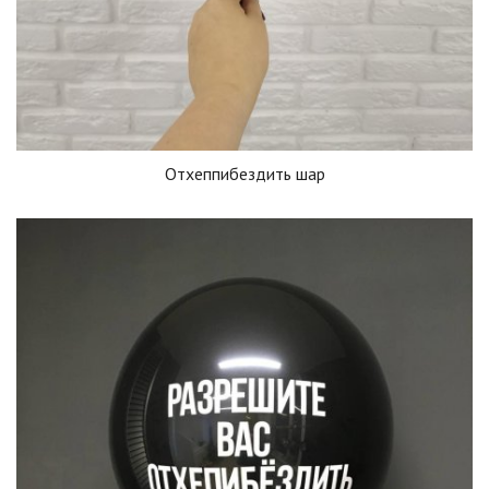
Отхеппибездить шар