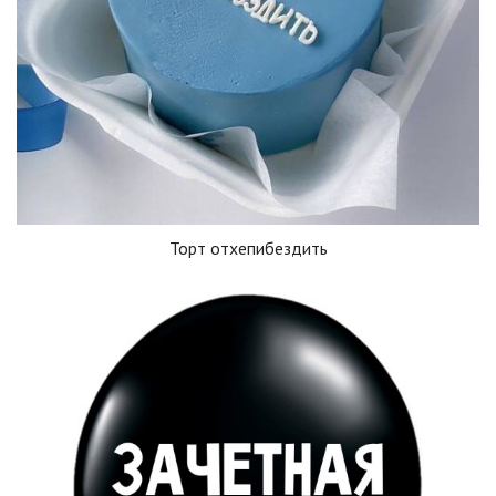
Торт отхепибездить