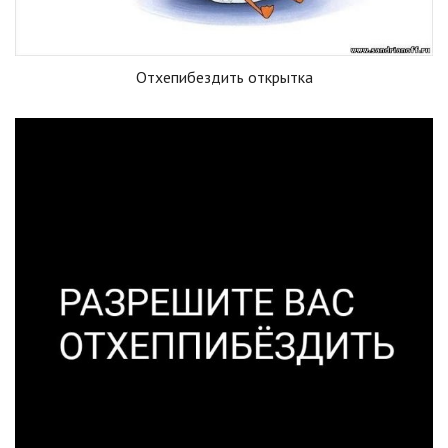
Отхепибездить открытка