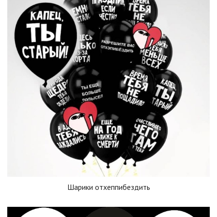
Шарики отхеппибездить