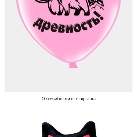
Отхепибездить открытка