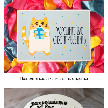
Позвольте вас отхепибездить открытка