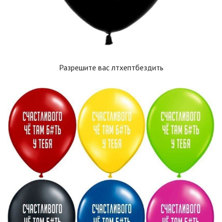
Разрешите вас лтхептбездить