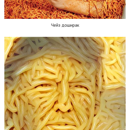
Чейз доширак