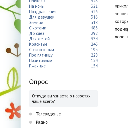
Приколы
328
прико
На ночь
321
Поздравления
326
челове
Для девушек
316
которы
Зимние
318
С котами
486
подче
До слез
292
хороше
Для детей
374
Красивые
245
С животными
195
Про пятницу
228
Позитивные
154
Ржачные
154
Опрос
Откуда вы узнаете о новостях
чаще всего?
Телевиденье
Радио