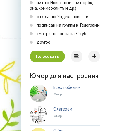
читаю Новостные сайты(рбк,
риа, коммерсантъ и др.)
открываю Яндекс новости
подписан на группы в Телеграмм
смотрю новости на Ютуб
другое
Голосовать
Юмор для настроения
Всех победим
Юмор
С лагерем
Юмор
Собес