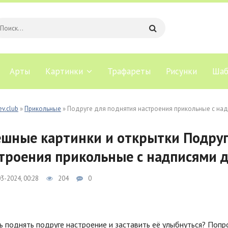
Арты
Картинки
Трафареты
Рисунки
Шаб
ev.club
»
Прикольные
» Подруге для поднятия настроения прикольные с на
шные картинки и открытки Подруг
троения прикольные с надписями 
3-2024, 00:28
204
0
 поднять подруге настроение и заставить её улыбнуться? Попр