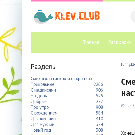
Главная
Раскраски
Разделы
funny.kl
Смех в картинках и открытках
Сме
Прикольные
2266
С надписями
906
нас
На день
525
Добрые
277
24-0
Про утро
908
С рождением
584
Для женщин
410
Для мужчин
374
Новый год
308
Хочешь