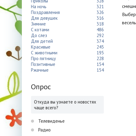
Приколы
328
смешны
На ночь
321
Поздравления
326
Выбери
Для девушек
316
весел
Зимние
318
С котами
486
До слез
292
Для детей
374
Красивые
245
С животными
195
Про пятницу
228
Позитивные
154
Ржачные
154
Опрос
Откуда вы узнаете о новостях
чаще всего?
Телевиденье
Радио