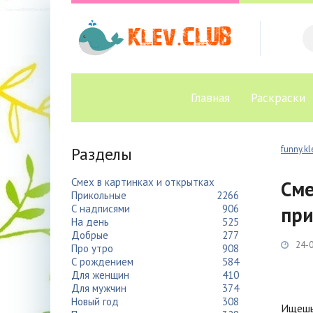
Главная
Раскраски
Разделы
funny.kl
Смех в картинках и открытках
Сме
Прикольные
2266
С надписями
906
при
На день
525
Добрые
277
24-0
Про утро
908
С рождением
584
Для женщин
410
Для мужчин
374
Новый год
308
Ищешь