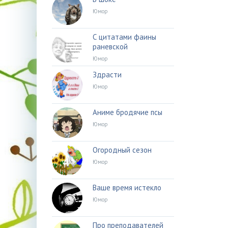
Юмор
С цитатами фаины
раневской
Юмор
Здрасти
Юмор
Аниме бродячие псы
Юмор
Огородный сезон
Юмор
Ваше время истекло
Юмор
Про преподавателей