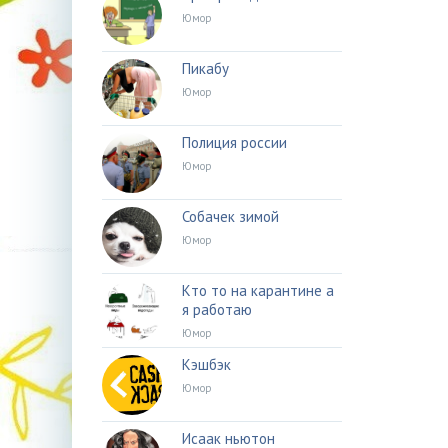
Юмор
Пикабу
Юмор
Полиция россии
Юмор
Собачек зимой
Юмор
Кто то на карантине а
я работаю
Юмор
Кэшбэк
Юмор
Исаак ньютон