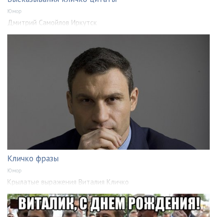
Юмор
Дмитрий Самойлов Иркутск
Кличко фразы
Юмор
Крылатые выражения Виталия Кличко