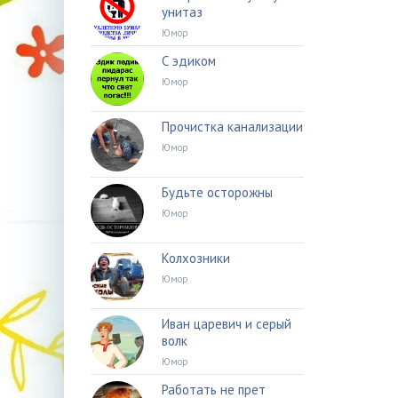
унитаз
Юмор
С эдиком
Юмор
Прочистка канализации
Юмор
Будьте осторожны
Юмор
Колхозники
Юмор
Иван царевич и серый
волк
Юмор
Работать не прет