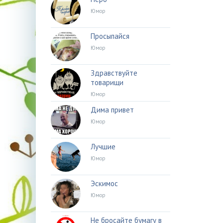
Юмор
Просыпайся
Юмор
Здравствуйте
товарищи
Юмор
Дима привет
Юмор
Лучшие
Юмор
Эскимос
Юмор
Не бросайте бумагу в