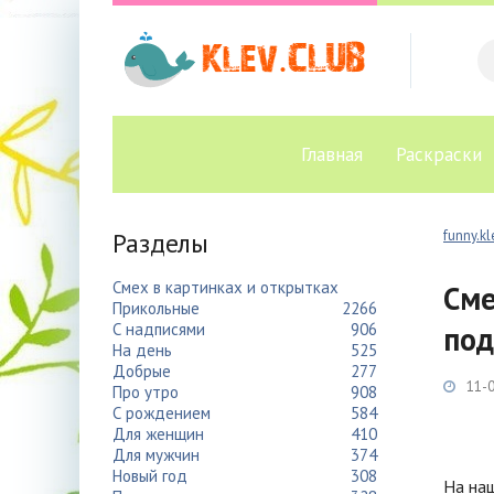
Главная
Раскраски
Разделы
funny.kl
Смех в картинках и открытках
Сме
Прикольные
2266
С надписями
906
под
На день
525
Добрые
277
11-0
Про утро
908
С рождением
584
Для женщин
410
Для мужчин
374
Новый год
308
На наш