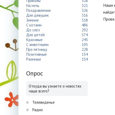
Приколы
328
Наши и
На ночь
321
Поздравления
326
найдет
Для девушек
316
Провед
Зимние
318
С котами
486
До слез
292
Для детей
374
Красивые
245
С животными
195
Про пятницу
228
Позитивные
154
Ржачные
154
Опрос
Откуда вы узнаете о новостях
чаще всего?
Телевиденье
Радио