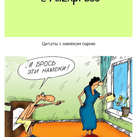
Цитаты с намёком парню