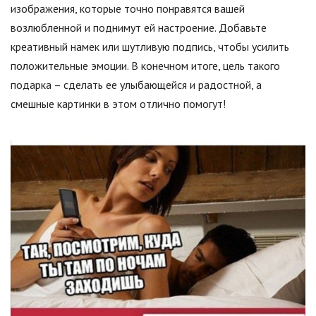
изображения, которые точно понравятся вашей
возлюбленной и поднимут ей настроение. Добавьте
креативный намек или шутливую подпись, чтобы усилить
положительные эмоции. В конечном итоге, цель такого
подарка – сделать ее улыбающейся и радостной, а
смешные картинки в этом отлично помогут!