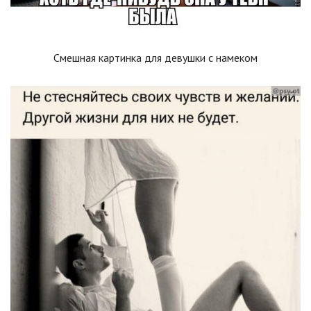
Смешная картинка для девушки с намеком