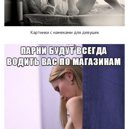
Картинки с намеками для девушек