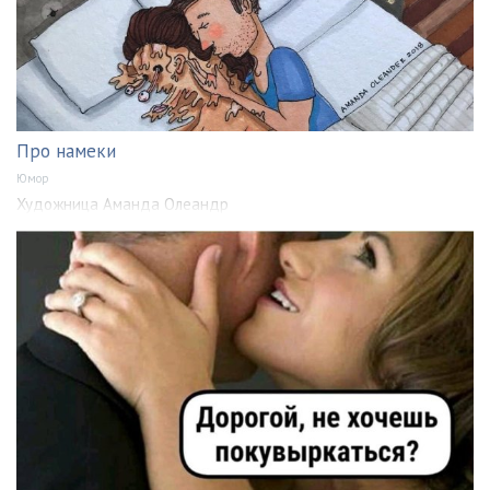
Про намеки
Юмор
Художница Аманда Олеандр