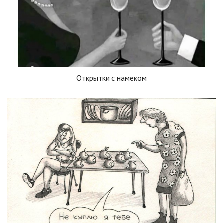
Открытки с намеком