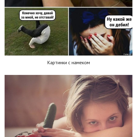
Картинки с намеком