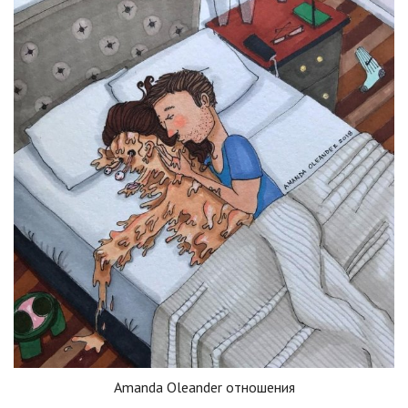
Amanda Oleander отношения