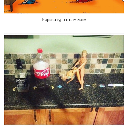
Карикатура с намеком