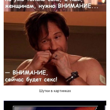
Шутки в картинках