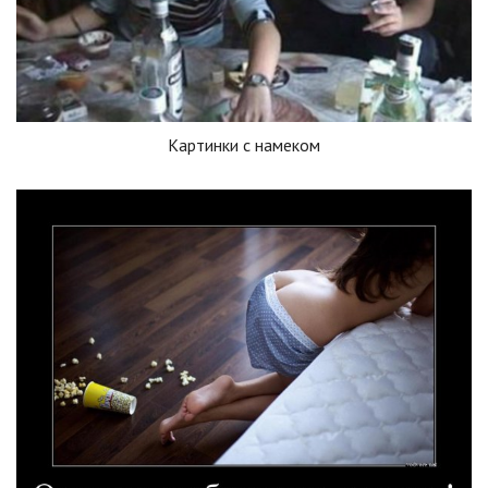
Картинки с намеком