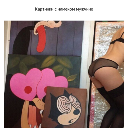
Картинки с намеком мужчине