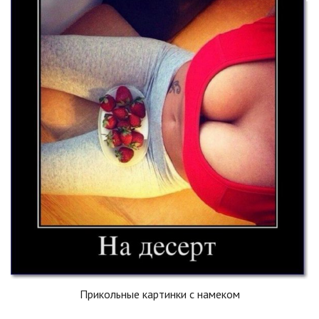
Прикольные картинки с намеком