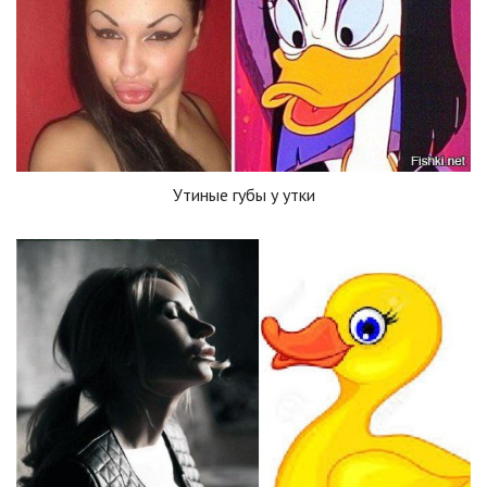
Утиные губы у утки