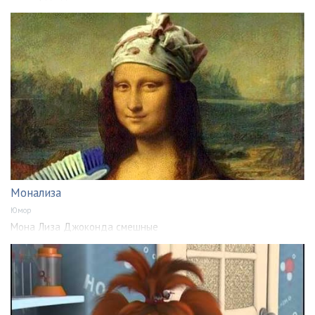
Монализа
Юмор
Мона Лиза Джоконда смешные