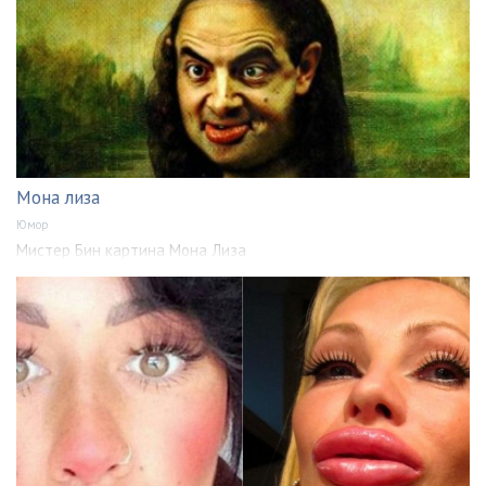
Мона лиза
Юмор
Мистер Бин картина Мона Лиза