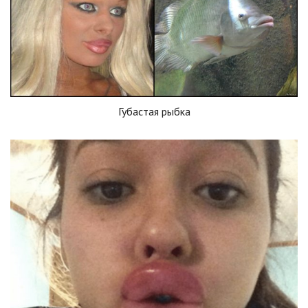
Губастая рыбка