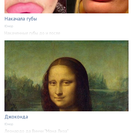
Накачала губы
Юмор
Накаченные губы до и после
Джоконда
Юмор
Леонардо да Винчи "Мона Лиза"