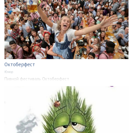
Октоберфест
Юмор
Пивной фестиваль Октоберфест