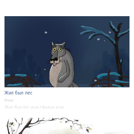
Жил был пес
Юмор
Жил-был пёс мультфильм волк