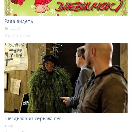
Рада видеть
Для детей
Я рада за вас
Гнездилов из сериала пес
Юмор