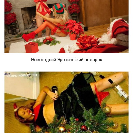
Новогодний Эротический подарок