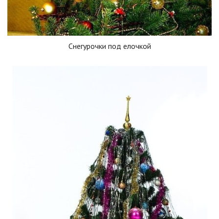
Снегурочки под елочкой