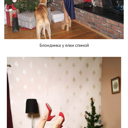
Блондинка у елки спиной