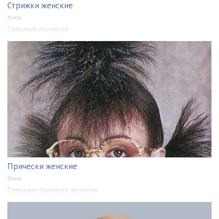
Стрижки женские
Юмор
Смешные прически
Прически женские
Юмор
Смешные прически женские