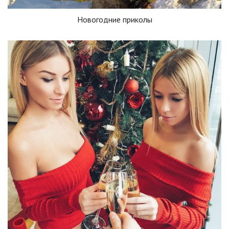
Новогодние приколы