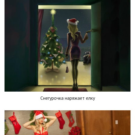
Снегурочка наряжает елку