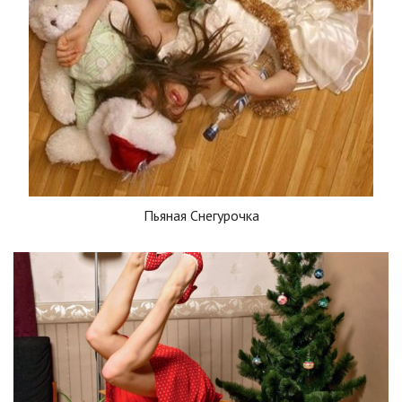
Пьяная Снегурочка