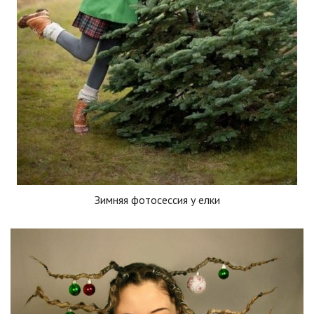
Зимняя фотосессия у елки