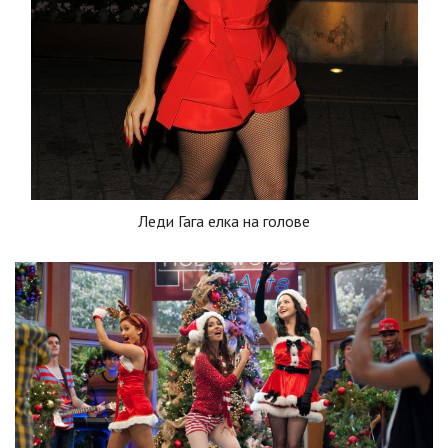
Леди Гага елка на голове