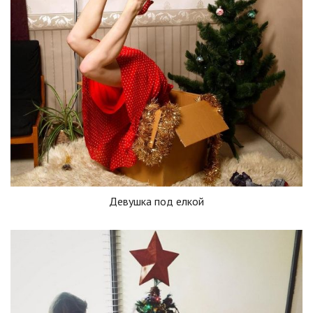
Девушка под елкой