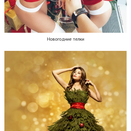
Новогодние телки