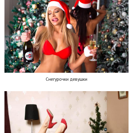
Снегурочки девушки