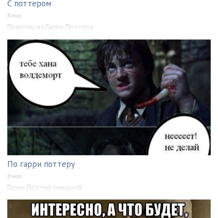
С поттером
Юмор
Приколы из Гарри Поттера
По гарри поттеру
Юмор
Гарри Поттер смешной