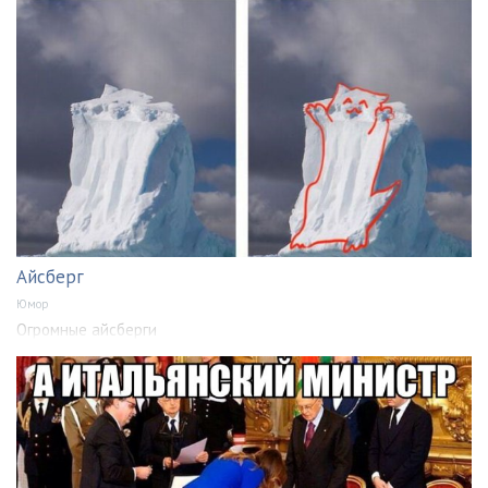
Айсберг
Юмор
Огромные айсберги