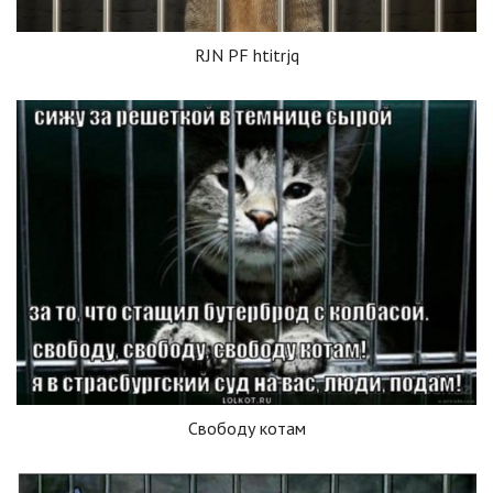
RJN PF htitrjq
Свободу котам