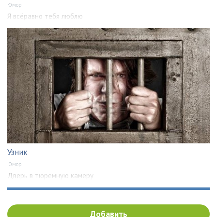
Юмор
Я всёравно тебя люблю
Узник
Юмор
Дверь в тюремную камеру
Добавить