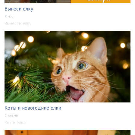
Вынеси елку
Юмор
Вынести елку
Коты и новогодние елки
С котами
Кот и елка