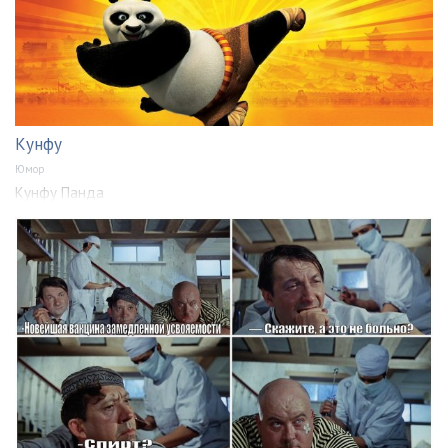
Кунфу
Юмор
Кунфу Панда