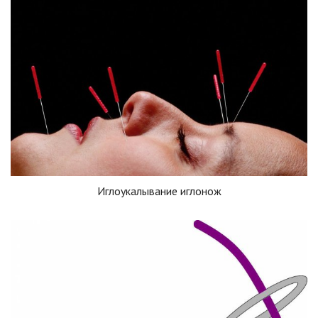
Иглоукалывание иглонож