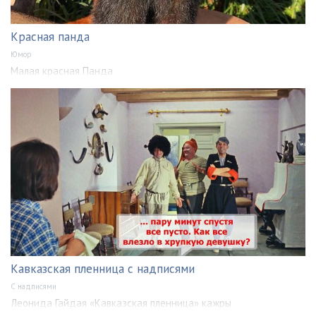
Красная панда
Юмор
Малая красная Панда
Кавказская пленница с надписями
С надписями
Леонида Гайдая «Кавказская пленница» кажры