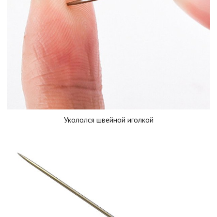
Укололся швейной иголкой