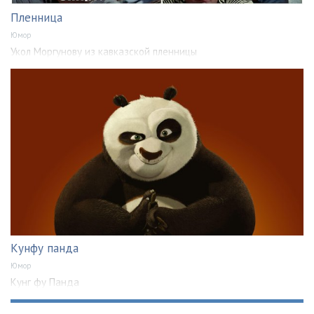
Пленница
Юмор
Укол Моргунову из кавказской пленницы
Кунфу панда
Юмор
Кунг фу Панда