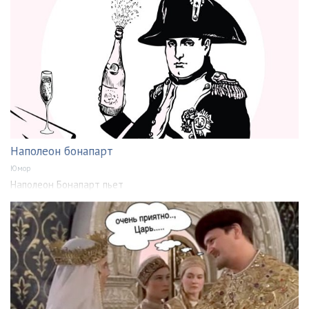
Наполеон бонапарт
Юмор
Наполеон Бонапарт пьет