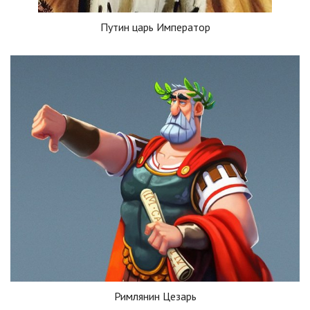
Путин царь Император
Римлянин Цезарь