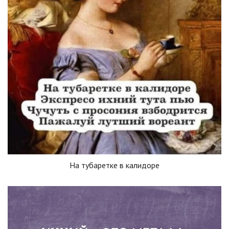
На тубаретке в калидоре