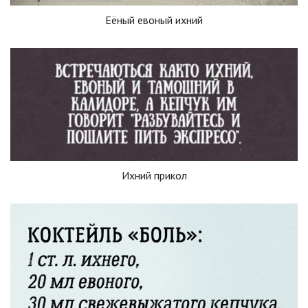
Еёный евоный ихний
Ихний прикол