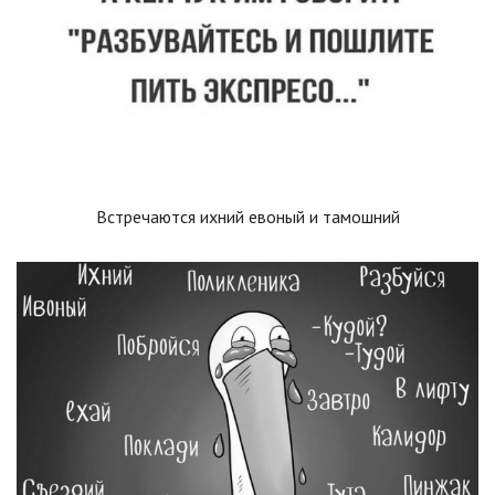
Встречаются ихний евоный и тамошний