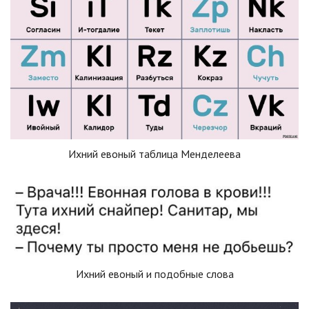
Ихний евоный таблица Менделеева
Ихний евоный и подобные слова