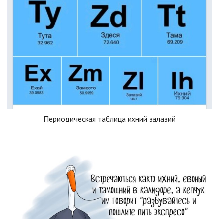
Периодическая таблица ихний залазий