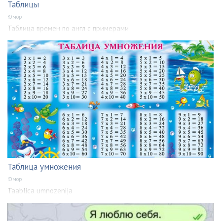
Таблицы
Юмор
Таблица времен по англ с примерами
Таблица умножения
Юмор
Taablica umnozenija