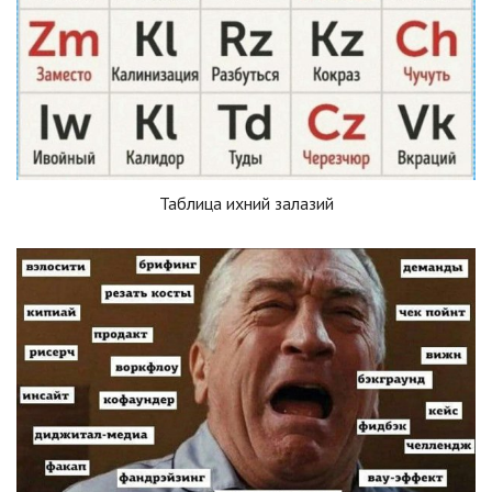
Таблица ихний залазий