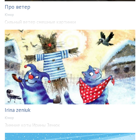
Про ветер
Юмор
Сильный ветер смешные картинки
Irina zeniuk
Юмор
Зимние коты Ирины Зенюк