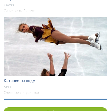
С котами
Синие коты Зинчук
Катание на льду
Юмор
Смешные фигуристки