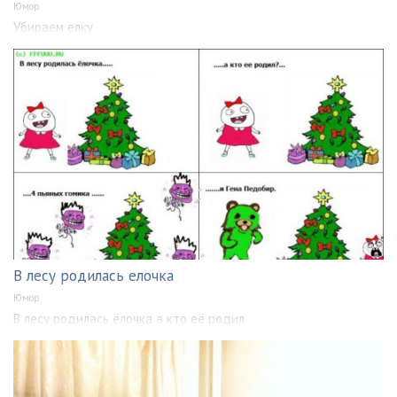
Юмор
Убираем елку
В лесу родилась елочка
Юмор
В лесу родилась ёлочка а кто её родил