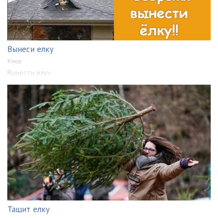
Вынеси елку
Юмор
Вынести елку
Тащит елку