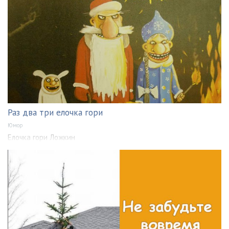
Раз два три елочка гори
Юмор
Елочка гори Ложкин