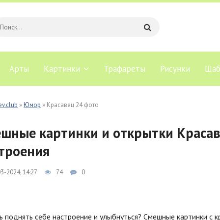
Арты
Картинки
Трафареты
Рисунки
Шаб
ev.club
»
Юмор
» Красавец 24 фото
шные картинки и открытки Красав
троения
3-2024, 14:27
74
0
 поднять себе настроение и улыбнуться? Смешные картинки с к