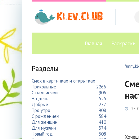
Главная
Раскраски
Разделы
funny.kl
Смех в картинках и открытках
Сме
Прикольные
2266
С надписями
906
нас
На день
525
Добрые
277
25-0
Про утро
908
С рождением
584
Для женщин
410
Для мужчин
374
Новый год
308
Хочешь