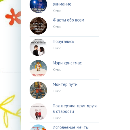
внимание
Юмор
Факты обо всем
Юмор
Поругались
Юмор
Мэри кристмас
Юмор
Монтер пути
Юмор
Поддержка друг друга
в старости
Юмор
Исполнение мечты