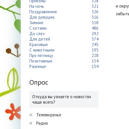
Приколы
328
и окр
На ночь
321
Поздравления
326
забыть
Для девушек
316
Зимние
318
С котами
486
До слез
292
Для детей
374
Красивые
245
С животными
195
Про пятницу
228
Позитивные
154
Ржачные
154
Опрос
Откуда вы узнаете о новостях
чаще всего?
Телевиденье
Радио