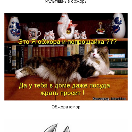
Мультяшные обжоры
Обжора юмор