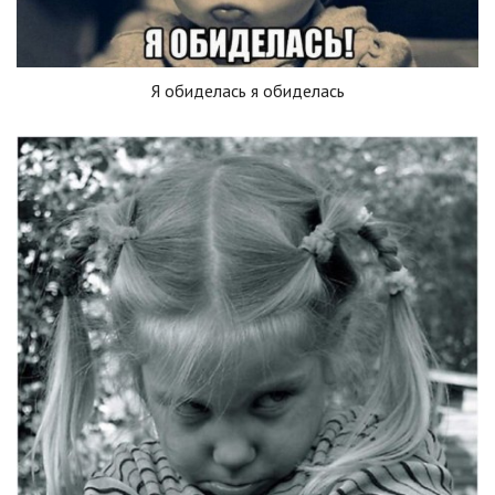
Я обиделась я обиделась