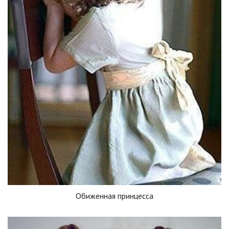
Обиженная принцесса