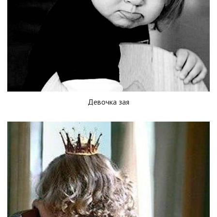
Девочка зая