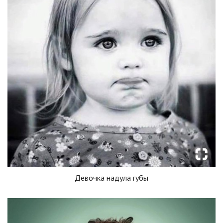
Девочка надула губы