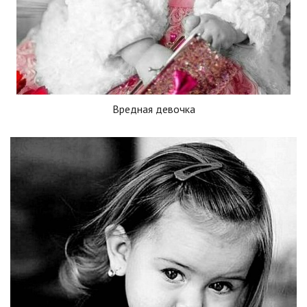
Вредная девочка