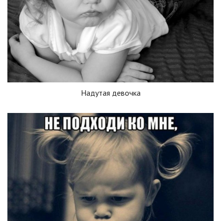
Надутая девочка