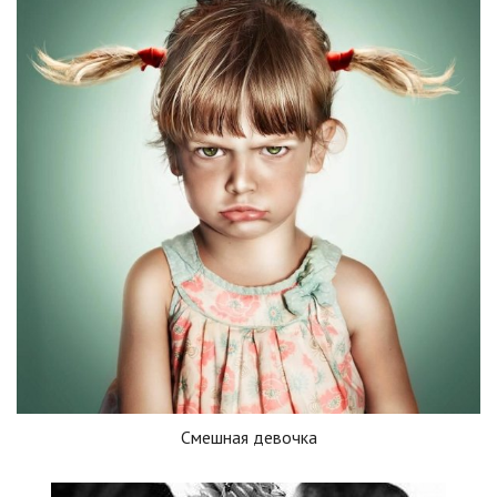
Смешная девочка